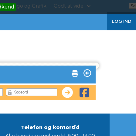
kt
Logo og Grafik
Godt at vide
dkend
LOG IND
Telefon og kontortid
Alle hverdage mellem kl. 9:00 - 13:00