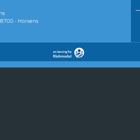
ns
8700 - Horsens