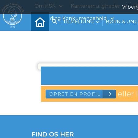
Om HSK
Karrieremuligheder
B
Vi ben
Tilmelding Konkurrencehold
TILMELDING
BØRN & UNG
eller 
OPRET EN PROF
FIND OS HER