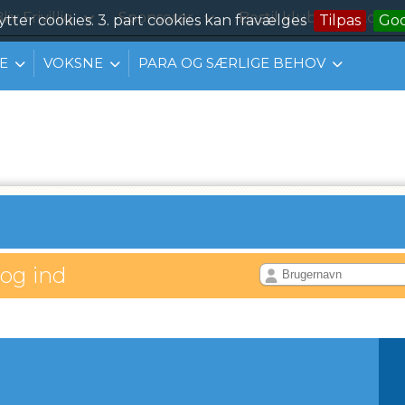
liv Frivillig
Sponsorer
Bestil klubtøj
Konta
ytter cookies. 3. part cookies kan fravælges
Tilpas
Go
E
VOKSNE
PARA OG SÆRLIGE BEHOV
log ind
IL