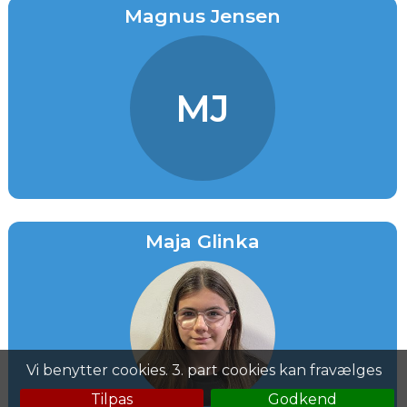
Magnus Jensen
MJ
Maja Glinka
Vi benytter cookies. 3. part cookies kan fravælges
Tilpas
Godkend