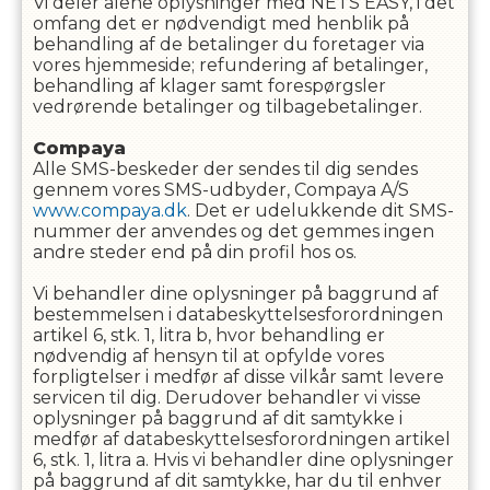
Vi deler alene oplysninger med NETS EASY, i det
omfang det er nødvendigt med henblik på
behandling af de betalinger du foretager via
vores hjemmeside; refundering af betalinger,
behandling af klager samt forespørgsler
vedrørende betalinger og tilbagebetalinger.
Compaya
Alle SMS-beskeder der sendes til dig sendes
gennem vores SMS-udbyder, Compaya A/S
www.compaya.dk
. Det er udelukkende dit SMS-
nummer der anvendes og det gemmes ingen
andre steder end på din profil hos os.
Vi behandler dine oplysninger på baggrund af
bestemmelsen i databeskyttelsesforordningen
artikel 6, stk. 1, litra b, hvor behandling er
nødvendig af hensyn til at opfylde vores
forpligtelser i medfør af disse vilkår samt levere
servicen til dig. Derudover behandler vi visse
oplysninger på baggrund af dit samtykke i
medfør af databeskyttelsesforordningen artikel
6, stk. 1, litra a. Hvis vi behandler dine oplysninger
på baggrund af dit samtykke, har du til enhver