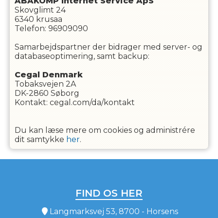
ABAKOMP Internet Service ApS
Skovglimt 24
6340 krusaa
Telefon: 96909090
Samarbejdspartner der bidrager med server- og
databaseoptimering, samt backup:
Cegal Denmark
Tobaksvejen 2A
DK-2860 Søborg
Kontakt: cegal.com/da/kontakt
Du kan læse mere om cookies og administrére
dit samtykke
her
.
FIND OS HER
Langmarksvej 53, 8700 - Horsens