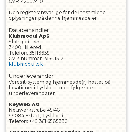
CVR
:
42957410
Den registeransvarlige for de indsamlede
oplysninger på denne hjemmeside er
Databehandler
Klubmodul ApS
Slotsgade 49
3400 Hillerød
Telefon: 35113639
CVR-nummer: 31501512
klubmodul.dk
Underleverandør
Vores it-system og hjemmeside(r) hostes på
lokationer i Tyskland med følgende
underleverandører:
Keyweb AG
Neuwerkstraße 45/46
99084 Erfurt, Tyskland
Telefon: +49 361 6585330