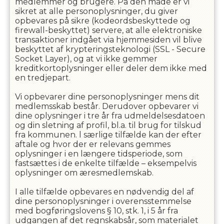
medlemmer og brugere. På den måde er vi
sikret at alle personoplysninger, du giver
opbevares på sikre (kodeordsbeskyttede og
firewall-beskyttet) servere, at alle elektroniske
transaktioner indgået via hjemmesiden vil blive
beskyttet af krypteringsteknologi (SSL - Secure
Socket Layer), og at vi ikke gemmer
kreditkortoplysninger eller deler dem ikke med
en tredjepart.
Vi opbevarer dine personoplysninger mens dit
medlemsskab består. Derudover opbevarer vi
dine oplysninger i
tre
år fra udmeldelsesdatoen
og din sletning af profil, bl.a. til brug for tilskud
fra kommunen. l særlige tilfælde kan der efter
aftale og hvor der er relevans gemmes
oplysninger i en længere tidsperiode, som
fastsættes i de enkelte tilfælde – eksempelvis
oplysninger om æresmedlemskab.
I alle tilfælde opbevares en nødvendig del af
dine personoplysninger i overensstemmelse
med bogføringslovens § 10, stk. 1, i 5 år fra
udgangen af det regnskabsår, som materialet