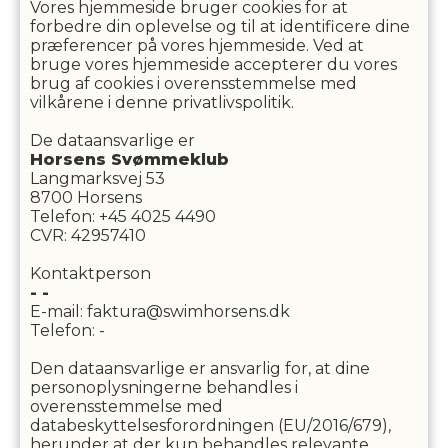
Vores hjemmeside bruger cookies for at
forbedre din oplevelse og til at identificere dine
præferencer på vores hjemmeside. Ved at
bruge vores hjemmeside accepterer du vores
brug af cookies i overensstemmelse med
vilkårene i denne privatlivspolitik.
De dataansvarlige er
Horsens Svømmeklub
Langmarksvej 53
8700
Horsens
Telefon
:
+45 4025 4490
CVR
:
42957410
Kontaktperson
-
-
E-mail
:
faktura@swimhorsens.dk
Telefon
:
-
Den dataansvarlige er ansvarlig for, at dine
personoplysningerne behandles i
overensstemmelse med
databeskyttelsesforordningen (EU/2016/679),
herunder at der kun behandles relevante