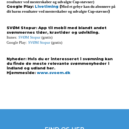
resultater ved mesterskaber og udvalgte Cup-stævner)
Google Play:
Livetiming
(
Mod et gebyr kan du abonnere på
)
dit barns resultater ved mesterskaber og udvalgte Cup-stævner
SVØM Stopur:
App til mobil med blandt andet
svømmernes tider, kravtider og udvikling.
Itunes:
SVØM Stopur
(gratis)
Google Play:
SVØM Stopur
(gratis)
Nyheder:
Hvis du er interesseret i svømning kan
du finde de meste relevante svømmenyheder i
indland og udland her.
Hjemmeside:
www.svoem.dk