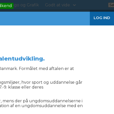
kt
Logo og Grafik
Godt at vide
dkend
LOG IND
entudvikling.
anmark. Formålet med aftalen er at
smiljøer, hvor sport og uddannelse går
9. klasse eller deres
ser, mens der på ungdomsuddannelserne i
bination af en ungdomsuddannelse med en