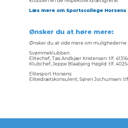
klubberne i de respektive idrætsgrene.
Læs mere om Sportscollege Horsens 
Ønsker du at høre mere:
Ønsker du at vide mere om mulighederne f
Svømmeklubben:
Elitechef, Tais Andkjær Kristensen: tlf. 41316
Klubchef, Jeppe Blaabjerg Høgild: tlf. 4025
Elitesport Horsens:
Eliteidrætskonsulent, Søren Jochumsen: tlf.