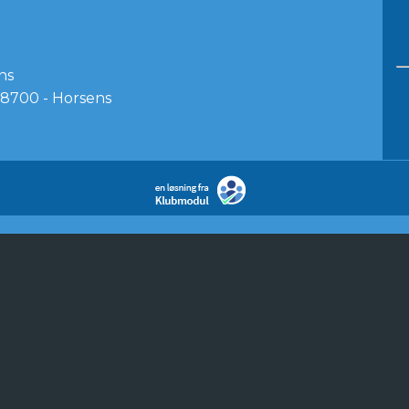
ns
8700 - Horsens