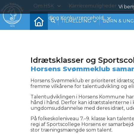
Om HSK
Karrieremuligheder
B
Vi ben
Tilmelding Konkurrencehold
TILMELDING
BØRN & UNG
Idrætsklasser og Sportsco
Horsens Svømmeklub samar
Horsens Svømmeklub er prioriteret idræt
fremme vilkårene for talentudvikling og e
Talentudviklingen i Horsens Kommune har 
hånd i hånd. Derfor kan idrætstalenterne 
ungdomsuddannelse med deres idræt, uden
På folkeskoleniveau 7.–9. klasse kan tale
regi af Sportscollege Horsens er samarbe
stor træningsmængde som talent.