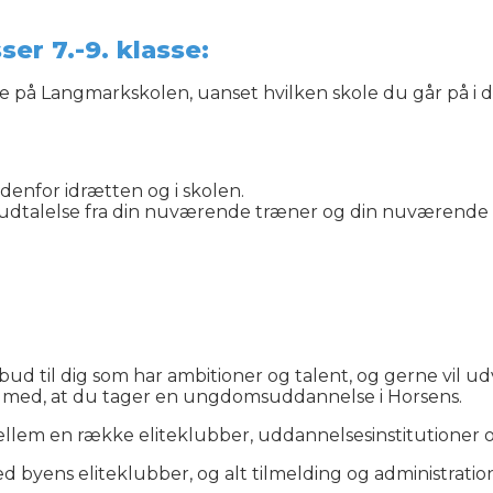
er 7.-9. klasse:
e på Langmarkskolen, uanset hvilken skole du går på i d
ndenfor idrætten og i skolen.
dtalelse fra din nuværende træner og din nuværende 
d til dig som har ambitioner og talent, og gerne vil ud
ig med, at du tager en ungdomsuddannelse i Horsens.
ellem en række eliteklubber, uddannelsesinstitutione
byens eliteklubber, og alt tilmelding og administration 