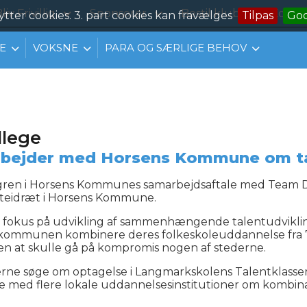
liv Frivillig
Sponsorer
Bestil klubtøj
Konta
ytter cookies. 3. part cookies kan fravælges
Tilpas
Go
E
VOKSNE
PARA OG SÆRLIGE BEHOV
llege
bejder med Horsens Kommune om tal
sgren i Horsens Kommunes samarbejdsaftale med Team D
liteidræt i Horsens Kommune.
fokus på udvikling af sammenhængende talentudvikling
i kommunen kombinere deres folkeskoleuddannelse fra 7.-
 at skulle gå på kompromis nogen af stederne.
nterne søge om optagelse i Langmarkskolens Talentklas
jde med flere lokale uddannelsesinstitutioner om kom