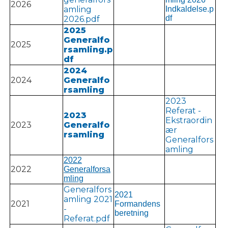
2026
amling
Indkaldelse.p
df
2026.pdf
2025
Generalfo
2025
rsamling.p
df
2024
2024
Generalfo
rsamling
2023
Referat -
2023
Ekstraordin
2023
Generalfo
ær
rsamling
Generalfors
amling
2022
2022
Generalforsa
mling
Generalfors
2021
amling 2021
2021
Formandens
-
beretning
Referat.pdf