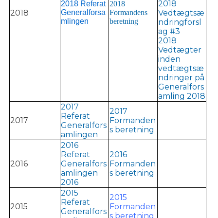
2018
2018 Referat
2018
2018
Generalforsa
Formandens
Vedtægtsæ
mlingen
beretning
ndringforsl
ag #3
2018
Vedtægter
inden
vedtægtsæ
ndringer på
Generalfors
amling 2018
2017
2017
Referat
2017
Formanden
Generalfors
s beretning
amlingen
2016
Referat
2016
2016
Generalfors
Formanden
amlingen
s beretning
2016
2015
2015
Referat
2015
Formanden
Generalfors
s beretning