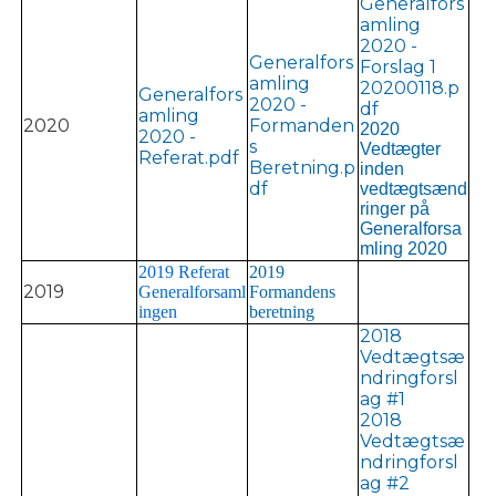
Generalfors
amling
2020 -
Generalfors
Forslag 1
amling
20200118.p
Generalfors
2020 -
df
amling
2020
Formanden
2020
2020 -
s
Vedtægter
Referat.pdf
Beretning.p
inden
df
vedtægtsænd
ringer på
Generalforsa
mling 2020
2019 Referat
2019
2019
Generalforsaml
Formandens
ingen
beretning
2018
Vedtægtsæ
ndringforsl
ag #1
2018
Vedtægtsæ
ndringforsl
ag #2