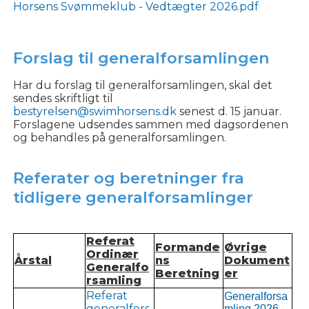
Horsens Svømmeklub - Vedtægter 2026.pdf
Forslag til generalforsamlingen
Har du forslag til generalforsamlingen, skal det
sendes skriftligt til
bestyrelsen@swimhorsens.dk
senest d. 15 januar.
Forslagene udsendes sammen med dagsordenen
og behandles på generalforsamlingen.
Referater og beretninger fra
tidligere generalforsamlinger
Referat
Formande
Øvrige
Ordinær
Årstal
ns
Dokument
Generalfo
Beretning
er
rsamling
Referat
Generalforsa
generalfors
mling 2026