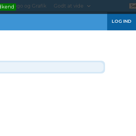
kt
Logo og Grafik
Godt at vide
dkend
LOG IND