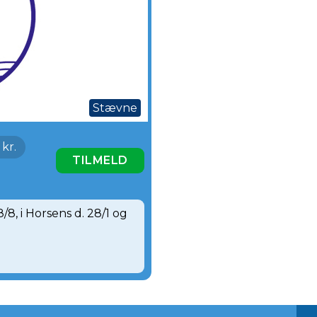
Stævne
kr.
TILMELD
/8, i Horsens d. 28/1 og