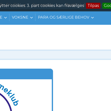
liv Frivillig
Sponsorer
Bestil klubtøj
Konta
ytter cookies. 3. part cookies kan fravælges
Tilpas
Go
E
VOKSNE
PARA OG SÆRLIGE BEHOV
dense & Esjerg