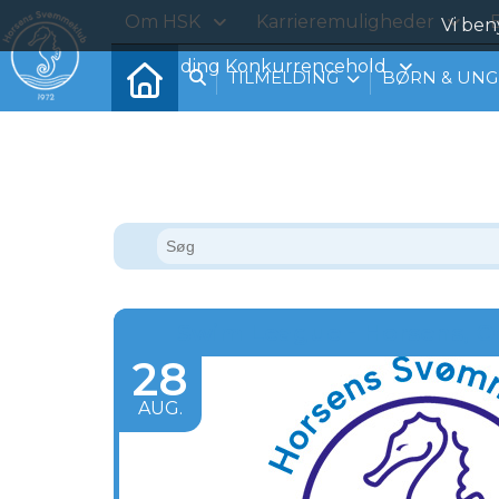
Om HSK
Karrieremuligheder
B
Vi ben
Tilmelding Konkurrencehold
TILMELDING
BØRN & UNG
Swim League - Horsens, O
28
AUG.