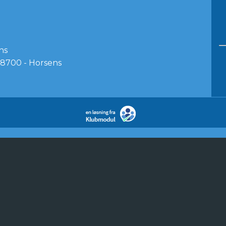
ns
8700 - Horsens