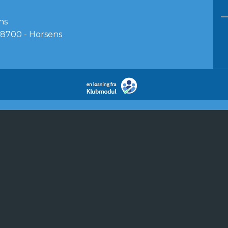
ns
8700 - Horsens