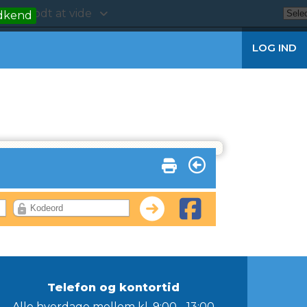
kt
Godt at vide
dkend
LOG IND
Telefon og kontortid
Alle hverdage mellem kl. 9:00 - 13:00