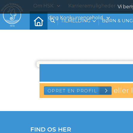
Om HSK
Karrieremuligheder
B
Vi ben
Tilmelding Konkurrencehold
TILMELDING
BØRN & UNG
eller 
OPRET EN PROF
FIND OS HER