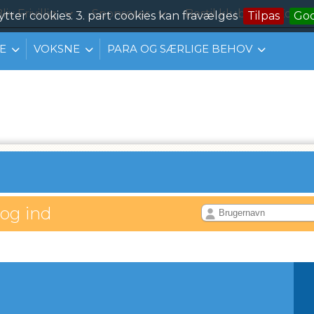
liv Frivillig
Sponsorer
Bestil klubtøj
Konta
ytter cookies. 3. part cookies kan fravælges
Tilpas
Go
E
VOKSNE
PARA OG SÆRLIGE BEHOV
log ind
IL