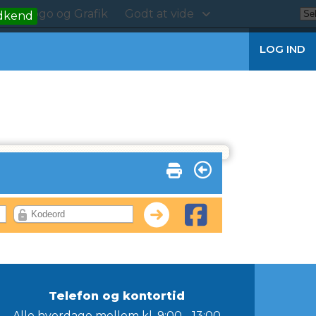
kt
Logo og Grafik
Godt at vide
dkend
LOG IND
Telefon og kontortid
Alle hverdage mellem kl. 9:00 - 13:00