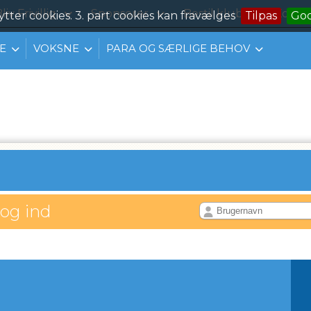
liv Frivillig
Sponsorer
Bestil klubtøj
Konta
ytter cookies. 3. part cookies kan fravælges
Tilpas
Go
E
VOKSNE
PARA OG SÆRLIGE BEHOV
log ind
IL