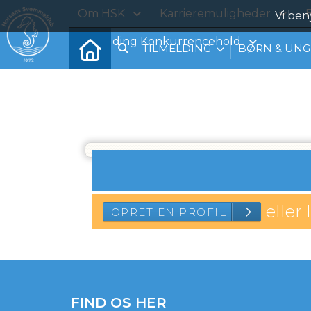
Om HSK
Karrieremuligheder
B
Vi ben
Tilmelding Konkurrencehold
TILMELDING
BØRN & UNG
eller 
OPRET EN PROF
FIND OS HER