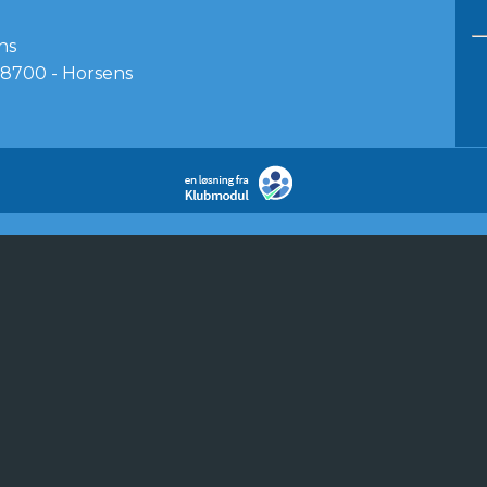
ns
8700 - Horsens