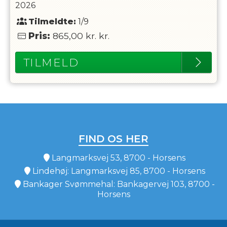
2026
Tilmeldte:
1/9
Pris:
865,00 kr.
kr.
TILMELD
FIND OS HER
Langmarksvej 53, 8700 - Horsens
Lindehøj: Langmarksvej 85, 8700 - Horsens
Bankager Svømmehal: Bankagervej 103, 8700 -
Horsens