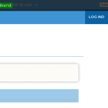
kt
Godt at vide
dkend
LOG IND