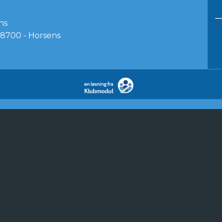
ns
8700 - Horsens