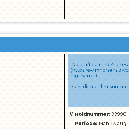
Rabataftale med Ældresa
(
https://swimhorsens.dk/
e
tag=Senior)
.
Skriv dit medlemsnummer 
Holdnummer:
9999G
Periode:
Man. 17. aug.