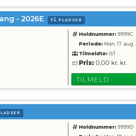
ang - 2026E
FÅ PLADSER
Holdnummer:
9999C
Periode:
Man. 17. aug.
Tilmeldte:
0/1
Pris:
0,00 kr.
kr.
TILMELD
PLADSER
Holdnummer:
9999D