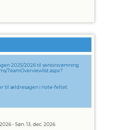
gen 2025/2026 til seniorsvømning
cms/TeamOverviewlist.aspx?
til ældresagen i note-feltet.
 2026
-
Søn. 13. dec. 2026