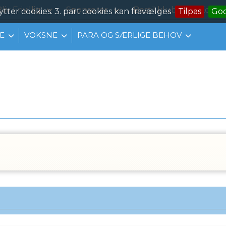
liv Frivillig
Sponsorer
Bestil klubtøj
Konta
ytter cookies. 3. part cookies kan fravælges
Tilpas
Go
E
VOKSNE
PARA OG SÆRLIGE BEHOV