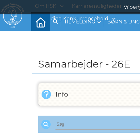
Om HSK
Karrieremuligheder
B
Vi ben
Tilmelding Konkurrencehold
TILMELDING
BØRN & UNG
Samarbejder - 26E
Info